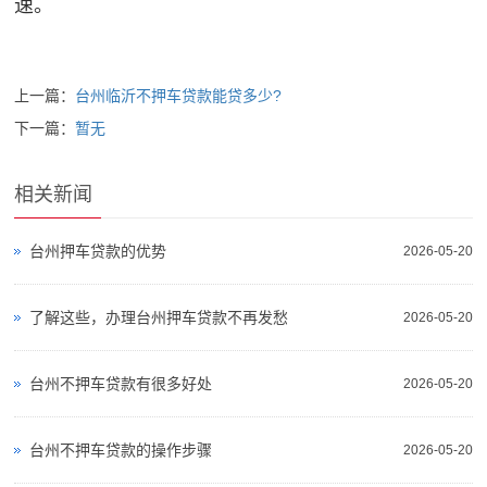
速。
上一篇：
​台州临沂不押车贷款能贷多少?
下一篇：
暂无
相关新闻
​台州押车贷款的优势
2026-05-20
了解这些，办理​台州押车贷款不再发愁
2026-05-20
​台州不押车贷款有很多好处
2026-05-20
​台州不押车贷款的操作步骤
2026-05-20