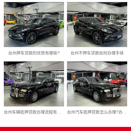
​台州押车贷款的优势有哪些?
​台州不押车贷款如何办理手续
​​台州车辆抵押贷款办理流程有哪些?能贷多少?
​台州汽车抵押贷款怎么办理?办理​​台州汽车抵押贷款需要注意哪些问题?