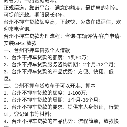
时省力，节约贷款成本。
正规渠道，靠谱平台，满意的额度，最优惠的利率。
可提前还款。期限最长4年。
台州不押车贷款额度高，下款快，免费在线评估，欢
迎来电咨询。
台州不押车贷款办理流程：咨询-车辆评估-客户申请-
安装GPS-放款
一、台州不押车贷款个人借款
1、台州不押车贷款的额度：1到50万;
2、台州不押车贷款服务咨询周期：2个月-12个月;
3、台州不押车贷款的产品优势：方便、快捷、低
息。
二、台州不押车贷款车子可以开走、押本
1、台州不押车贷款的额度：1-100万;
2、台州不押车贷款的周期：1个月-36个月;
3、台州不押车贷款的要求：提供本人身份证，行驶
证，登记证书等材料;
4、台州不押车贷款的产品优势：流程简单，放款快